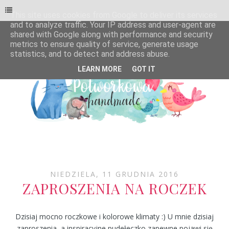
This site uses cookies from Google to deliver its services
and to analyze traffic. Your IP address and user-agent are
shared with Google along with performance and security
metrics to ensure quality of service, generate usage
statistics, and to detect and address abuse.
LEARN MORE
GOT IT
NIEDZIELA, 11 GRUDNIA 2016
ZAPROSZENIA NA ROCZEK
Dzisiaj mocno roczkowe i kolorowe klimaty :) U mnie dzisiaj
zaproszenia, a inspiracyjne pudełeczko zapewne pojawi się