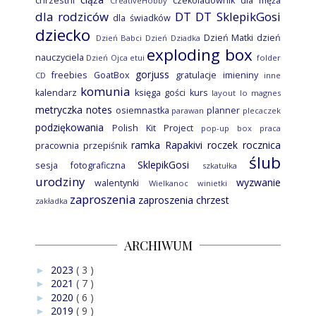
chrzestni
czekoladownik
dla męża
CreativeHobby
dla rodziców
DT
DT SklepikGosi
dla świadków
dziecko
Dzień Matki
dzień
Dzień Babci
Dzień Dziadka
exploding box
nauczyciela
Dzień Ojca
etui
folder
gorjuss
freebies
GoatBox
gratulacje
imieniny
CD
inne
komunia
kalendarz
księga gości
kurs
layout
lo
magnes
metryczka
notes
osiemnastka
planner
parawan
plecaczek
podziękowania
Polish Kit Project
pop-up box
praca
ramka
Rapakivi
roczek
rocznica
pracownia
przepiśnik
ślub
SklepikGosi
sesja fotograficzna
szkatułka
urodziny
wyzwanie
walentynki
Wielkanoc
winietki
zaproszenia
zaproszenia chrzest
zakładka
ARCHIWUM
2023
( 3 )
►
2021
( 7 )
►
2020
( 6 )
►
2019
( 9 )
►