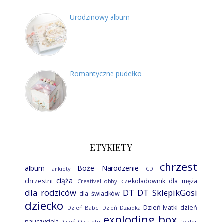
Urodzinowy album
Romantyczne pudełko
ETYKIETY
chrzest
album
Boże Narodzenie
ankiety
CD
ciąża
chrzestni
czekoladownik
dla męża
CreativeHobby
dla rodziców
DT
DT SklepikGosi
dla świadków
dziecko
Dzień Matki
dzień
Dzień Babci
Dzień Dziadka
exploding box
nauczyciela
Dzień Ojca
etui
folder