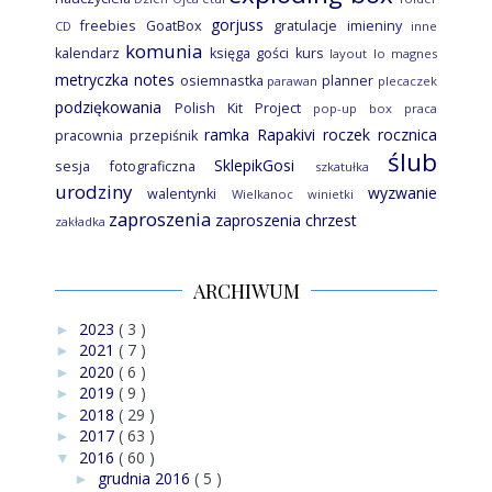
gorjuss
freebies
GoatBox
gratulacje
imieniny
CD
inne
komunia
kalendarz
księga gości
kurs
layout
lo
magnes
metryczka
notes
osiemnastka
planner
parawan
plecaczek
podziękowania
Polish Kit Project
pop-up box
praca
ramka
Rapakivi
roczek
rocznica
pracownia
przepiśnik
ślub
SklepikGosi
sesja fotograficzna
szkatułka
urodziny
wyzwanie
walentynki
Wielkanoc
winietki
zaproszenia
zaproszenia chrzest
zakładka
ARCHIWUM
2023
( 3 )
►
2021
( 7 )
►
2020
( 6 )
►
2019
( 9 )
►
2018
( 29 )
►
2017
( 63 )
►
2016
( 60 )
▼
grudnia 2016
( 5 )
►