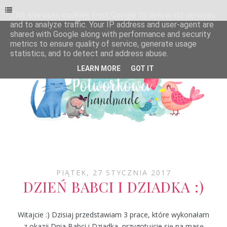
This site uses cookies from Google to deliver its services
and to analyze traffic. Your IP address and user-agent are
shared with Google along with performance and security
metrics to ensure quality of service, generate usage
statistics, and to detect and address abuse.
LEARN MORE
GOT IT
PIĄTEK, 27 STYCZNIA 2017
DZIEŃ BABCI I DZIADKA :)
Witajcie :) Dzisiaj przedstawiam 3 prace, które wykonałam
z okazji Dnia Babci i Dziadka, przygotujcie się na masę