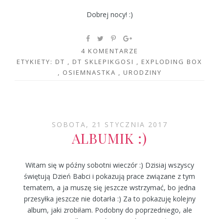
Dobrej nocy! :)
4 KOMENTARZE
ETYKIETY:
DT
,
DT SKLEPIKGOSI
,
EXPLODING BOX
,
OSIEMNASTKA
,
URODZINY
SOBOTA, 21 STYCZNIA 2017
ALBUMIK :)
Witam się w późny sobotni wieczór :) Dzisiaj wszyscy
świętują Dzień Babci i pokazują prace związane z tym
tematem, a ja muszę się jeszcze wstrzymać, bo jedna
przesyłka jeszcze nie dotarła :) Za to pokazuję kolejny
album, jaki zrobiłam. Podobny do poprzedniego, ale