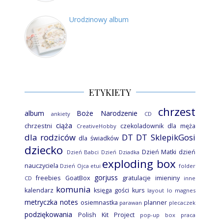
Urodzinowy album
ETYKIETY
chrzest
album
Boże Narodzenie
ankiety
CD
ciąża
chrzestni
czekoladownik
dla męża
CreativeHobby
dla rodziców
DT
DT SklepikGosi
dla świadków
dziecko
Dzień Matki
dzień
Dzień Babci
Dzień Dziadka
exploding box
nauczyciela
Dzień Ojca
etui
folder
gorjuss
freebies
GoatBox
gratulacje
imieniny
CD
inne
komunia
kalendarz
księga gości
kurs
layout
lo
magnes
metryczka
notes
osiemnastka
planner
parawan
plecaczek
podziękowania
Polish Kit Project
pop-up box
praca