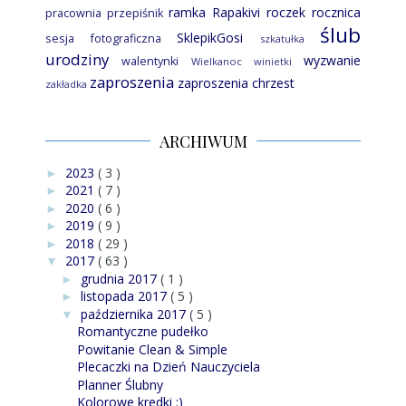
ramka
Rapakivi
roczek
rocznica
pracownia
przepiśnik
ślub
SklepikGosi
sesja fotograficzna
szkatułka
urodziny
wyzwanie
walentynki
Wielkanoc
winietki
zaproszenia
zaproszenia chrzest
zakładka
ARCHIWUM
2023
( 3 )
►
2021
( 7 )
►
2020
( 6 )
►
2019
( 9 )
►
2018
( 29 )
►
2017
( 63 )
▼
grudnia 2017
( 1 )
►
listopada 2017
( 5 )
►
października 2017
( 5 )
▼
Romantyczne pudełko
Powitanie Clean & Simple
Plecaczki na Dzień Nauczyciela
Planner Ślubny
Kolorowe kredki :)