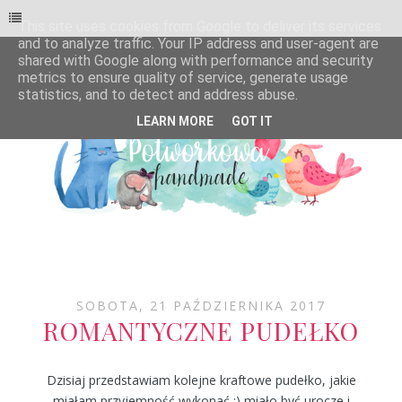
This site uses cookies from Google to deliver its services
and to analyze traffic. Your IP address and user-agent are
shared with Google along with performance and security
metrics to ensure quality of service, generate usage
statistics, and to detect and address abuse.
LEARN MORE
GOT IT
SOBOTA, 21 PAŹDZIERNIKA 2017
ROMANTYCZNE PUDEŁKO
Dzisiaj przedstawiam kolejne kraftowe pudełko, jakie
miałam przyjemność wykonać :) miało być urocze i