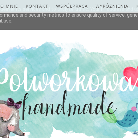
O MNIE
KONTAKT
WSPÓŁPRACA
WYRÓŻNIENIA
eliver its services and to analyze traffic. Your IP address and 
ormance and security metrics to ensure quality of service, gen
abuse.