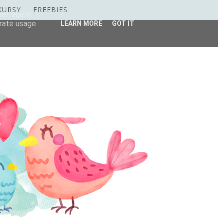
KURSY
FREEBIES
user-agent
erate usage
LEARN MORE
GOT IT