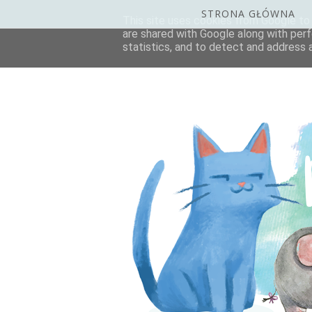
STRONA GŁÓWNA
This site uses cookies from Google to d
are shared with Google along with perf
statistics, and to detect and address 