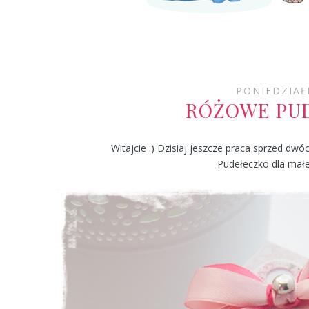
PONIEDZIAŁ
RÓŻOWE PUD
Witajcie :) Dzisiaj jeszcze praca sprzed dwó
Pudełeczko dla małej