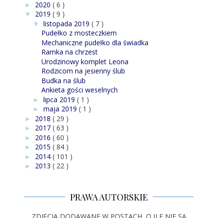
2020
( 6 )
►
2019
( 9 )
▼
listopada 2019
( 7 )
▼
Pudełko z mosteczkiem
Mechaniczne pudełko dla świadka
Ramka na chrzest
Urodzinowy komplet Leona
Rodzicom na jesienny ślub
Budka na ślub
Ankieta gości weselnych
lipca 2019
( 1 )
►
maja 2019
( 1 )
►
2018
( 29 )
►
2017
( 63 )
►
2016
( 60 )
►
2015
( 84 )
►
2014
( 101 )
►
2013
( 22 )
►
PRAWA AUTORSKIE
ZDJĘCIA DODAWANE W POSTACH, O ILE NIE SĄ