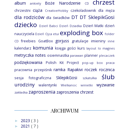
chrzest
album
Boże Narodzenie
ankiety
CD
ciąża
chrzestni
czekoladownik
dla męża
CreativeHobby
dla rodziców
DT
DT SklepikGosi
dla świadków
dziecko
Dzień Matki
dzień
Dzień Babci
Dzień Dziadka
exploding box
nauczyciela
Dzień Ojca
etui
folder
gorjuss
freebies
GoatBox
gratulacje
imieniny
CD
inne
komunia
kalendarz
księga gości
kurs
layout
lo
magnes
metryczka
notes
osiemnastka
planner
parawan
plecaczek
podziękowania
Polish Kit Project
pop-up box
praca
ramka
Rapakivi
roczek
rocznica
pracownia
przepiśnik
ślub
SklepikGosi
sesja fotograficzna
szkatułka
urodziny
wyzwanie
walentynki
Wielkanoc
winietki
zaproszenia
zaproszenia chrzest
zakładka
ARCHIWUM
2023
( 3 )
►
2021
( 7 )
►