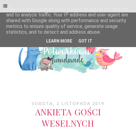
This site uses cookies from Google to deliver its services
and to analyze traffic. Your IP address and user-agent are
shared with Google along with performance and security
metrics to ensure quality of service, generate usage
statistics, and to detect and address abuse.
LEARN MORE
GOT IT
SOBOTA, 2 LISTOPADA 2019
ANKIETA GOŚCI
WESELNYCH