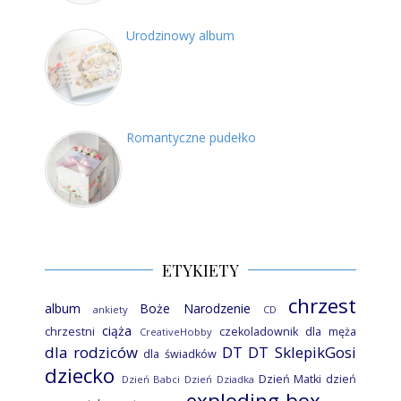
Urodzinowy album
Romantyczne pudełko
ETYKIETY
chrzest
album
Boże Narodzenie
ankiety
CD
ciąża
chrzestni
czekoladownik
dla męża
CreativeHobby
dla rodziców
DT
DT SklepikGosi
dla świadków
dziecko
Dzień Matki
dzień
Dzień Babci
Dzień Dziadka
exploding box