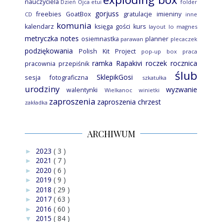
nauczyciela
Dzień Ojca
etui
folder
gorjuss
freebies
GoatBox
gratulacje
imieniny
CD
inne
komunia
kalendarz
księga gości
kurs
layout
lo
magnes
metryczka
notes
osiemnastka
planner
parawan
plecaczek
podziękowania
Polish Kit Project
pop-up box
praca
ramka
Rapakivi
roczek
rocznica
pracownia
przepiśnik
ślub
SklepikGosi
sesja fotograficzna
szkatułka
urodziny
wyzwanie
walentynki
Wielkanoc
winietki
zaproszenia
zaproszenia chrzest
zakładka
ARCHIWUM
2023
( 3 )
►
2021
( 7 )
►
2020
( 6 )
►
2019
( 9 )
►
2018
( 29 )
►
2017
( 63 )
►
2016
( 60 )
►
2015
( 84 )
▼