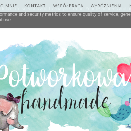
O MNIE
KONTAKT
WSPÓŁPRACA
WYRÓŻNIENIA
eliver its services and to analyze traffic. Your IP address and 
ormance and security metrics to ensure quality of service, gen
abuse.