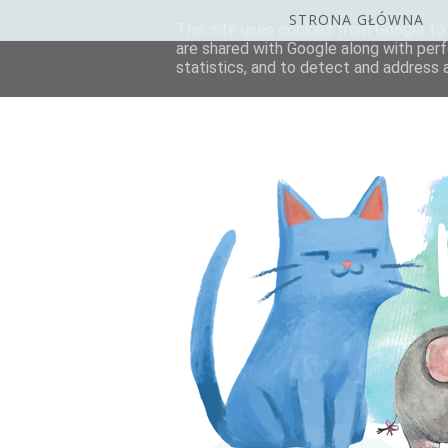
STRONA GŁÓWNA
This site uses cookies from Google to d
are shared with Google along with perf
statistics, and to detect and address 