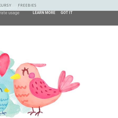
KURSY
FREEBIES
user-agent
erate usage
LEARN MORE
GOT IT