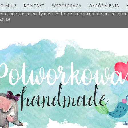
O MNIE
KONTAKT
WSPÓŁPRACA
WYRÓŻNIENIA
eliver its services and to analyze traffic. Your IP address and 
ormance and security metrics to ensure quality of service, gen
abuse.