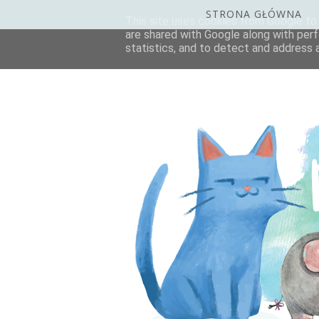
STRONA GŁÓWNA
This site uses cookies from Google to d
are shared with Google along with perf
statistics, and to detect and address 