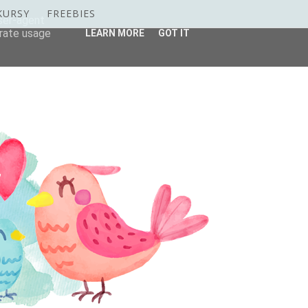
KURSY
FREEBIES
user-agent
erate usage
LEARN MORE
GOT IT