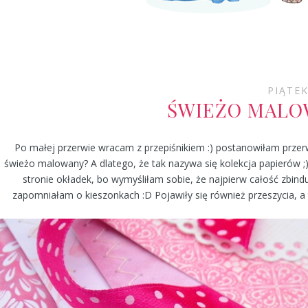
PIĄTEK
ŚWIEŻO MALOW
Po małej przerwie wracam z przepiśnikiem :) postanowiłam przerw
świeżo malowany? A dlatego, że tak nazywa się kolekcja papierów ;)
stronie okładek, bo wymyśliłam sobie, że najpierw całość zbind
zapomniałam o kieszonkach :D Pojawiły się również przeszycia, 