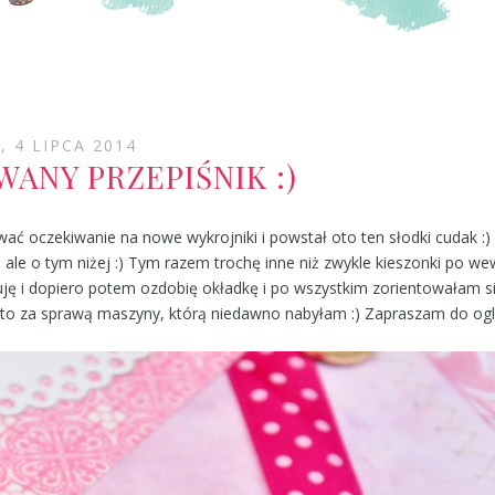
, 4 LIPCA 2014
ANY PRZEPIŚNIK :)
ać oczekiwanie na nowe wykrojniki i powstał oto ten słodki cudak :
 ale o tym niżej :) Tym razem trochę inne niż zwykle kieszonki po we
uję i dopiero potem ozdobię okładkę i po wszystkim zorientowałam si
a to za sprawą maszyny, którą niedawno nabyłam :) Zapraszam do ogl