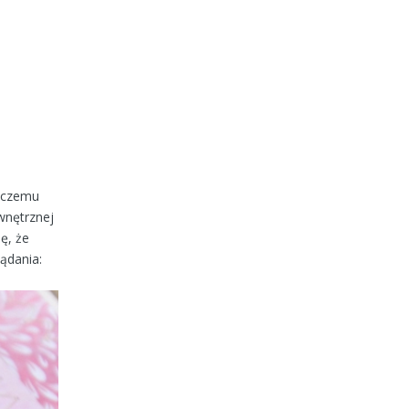
) czemu
wnętrznej
ę, że
ądania: