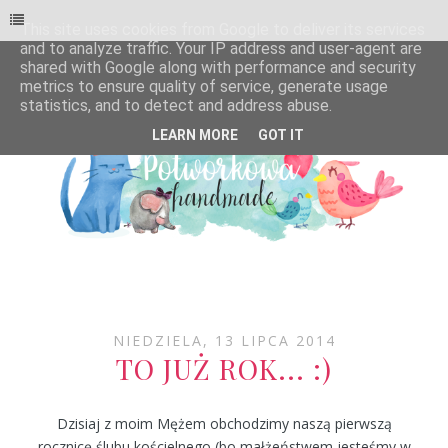
This site uses cookies from Google to deliver its services
and to analyze traffic. Your IP address and user-agent are
shared with Google along with performance and security
metrics to ensure quality of service, generate usage
statistics, and to detect and address abuse.
LEARN MORE
GOT IT
NIEDZIELA, 13 LIPCA 2014
TO JUŻ ROK... :)
Dzisiaj z moim Mężem obchodzimy naszą pierwszą
rocznicę ślubu kościelnego (bo małżeństwem jesteśmy w