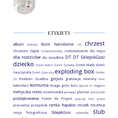
ETYKIETY
chrzest
album
Boże Narodzenie
ankiety
CD
ciąża
chrzestni
czekoladownik
dla męża
CreativeHobby
dla rodziców
DT
DT SklepikGosi
dla świadków
dziecko
Dzień Matki
dzień
Dzień Babci
Dzień Dziadka
exploding box
nauczyciela
Dzień Ojca
etui
folder
gorjuss
freebies
GoatBox
gratulacje
imieniny
CD
inne
komunia
kalendarz
księga gości
kurs
layout
lo
magnes
metryczka
notes
osiemnastka
planner
parawan
plecaczek
podziękowania
Polish Kit Project
pop-up box
praca
ramka
Rapakivi
roczek
rocznica
pracownia
przepiśnik
ślub
SklepikGosi
sesja fotograficzna
szkatułka