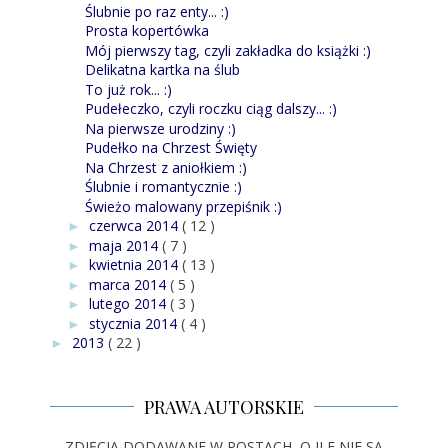
Ślubnie po raz enty... :)
Prosta kopertówka
Mój pierwszy tag, czyli zakładka do książki :)
Delikatna kartka na ślub
To już rok... :)
Pudełeczko, czyli roczku ciąg dalszy... :)
Na pierwsze urodziny :)
Pudełko na Chrzest Święty
Na Chrzest z aniołkiem :)
Ślubnie i romantycznie :)
Świeżo malowany przepiśnik :)
czerwca 2014
( 12 )
►
maja 2014
( 7 )
►
kwietnia 2014
( 13 )
►
marca 2014
( 5 )
►
lutego 2014
( 3 )
►
stycznia 2014
( 4 )
►
2013
( 22 )
►
PRAWA AUTORSKIE
ZDJĘCIA DODAWANE W POSTACH, O ILE NIE SĄ