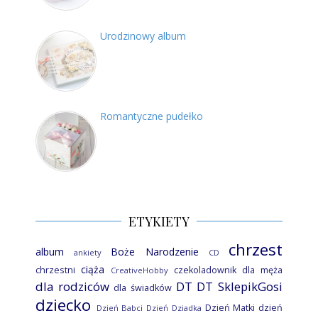
Urodzinowy album
Romantyczne pudełko
ETYKIETY
chrzest
album
Boże Narodzenie
ankiety
CD
ciąża
chrzestni
czekoladownik
dla męża
CreativeHobby
dla rodziców
DT
DT SklepikGosi
dla świadków
dziecko
Dzień Matki
dzień
Dzień Babci
Dzień Dziadka