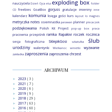
exploding box
nauczyciela
Dzień Ojca
etui
folder
gorjuss
freebies
GoatBox
gratulacje
imieniny
CD
inne
komunia
kalendarz
księga gości
kurs
layout
lo
magnes
metryczka
notes
osiemnastka
planner
parawan
plecaczek
podziękowania
Polish Kit Project
pop-up box
praca
ramka
Rapakivi
roczek
rocznica
pracownia
przepiśnik
ślub
SklepikGosi
sesja fotograficzna
szkatułka
urodziny
wyzwanie
walentynki
Wielkanoc
winietki
zaproszenia
zaproszenia chrzest
zakładka
ARCHIWUM
2023
( 3 )
►
2021
( 7 )
►
2020
( 6 )
►
2019
( 9 )
►
2018
( 29 )
►
2017
( 63 )
►
2016
( 60 )
►