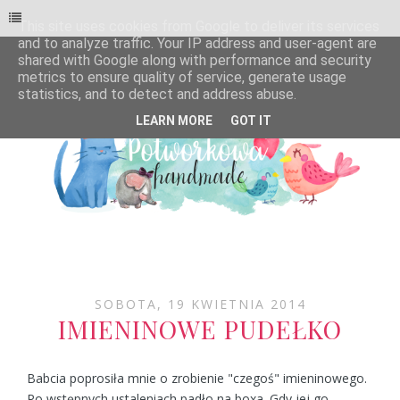
This site uses cookies from Google to deliver its services
and to analyze traffic. Your IP address and user-agent are
shared with Google along with performance and security
metrics to ensure quality of service, generate usage
statistics, and to detect and address abuse.
LEARN MORE
GOT IT
SOBOTA, 19 KWIETNIA 2014
IMIENINOWE PUDEŁKO
Babcia poprosiła mnie o zrobienie "czegoś" imieninowego.
Po wstępnych ustaleniach padło na boxa. Gdy jej go