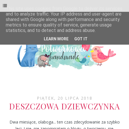
This site uses cookies from Google to deliver its services
and to analyze traffic. Your IP address and user-agent are
shared with Google along with performance and security
metrics to ensure quality of service, generate usage
statistics, and to detect and address abuse.
LEARN MORE
GOT IT
PIĄTEK, 20 LIPCA 2018
DESZCZOWA DZIEWCZYNKA
Dwa miesiące, olaboga... ten czas zdecydowanie za szybko
leci. I nie, nie zapomniałam o blogu, o tworzeniu, nie