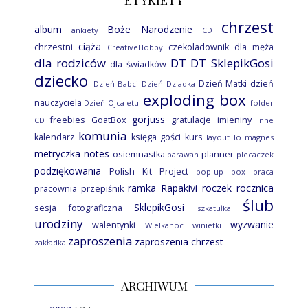
chrzest
album
Boże Narodzenie
ankiety
CD
ciąża
chrzestni
czekoladownik
dla męża
CreativeHobby
dla rodziców
DT
DT SklepikGosi
dla świadków
dziecko
Dzień Matki
dzień
Dzień Babci
Dzień Dziadka
exploding box
nauczyciela
Dzień Ojca
etui
folder
gorjuss
freebies
GoatBox
gratulacje
imieniny
CD
inne
komunia
kalendarz
księga gości
kurs
layout
lo
magnes
metryczka
notes
osiemnastka
planner
parawan
plecaczek
podziękowania
Polish Kit Project
pop-up box
praca
ramka
Rapakivi
roczek
rocznica
pracownia
przepiśnik
ślub
SklepikGosi
sesja fotograficzna
szkatułka
urodziny
wyzwanie
walentynki
Wielkanoc
winietki
zaproszenia
zaproszenia chrzest
zakładka
ARCHIWUM