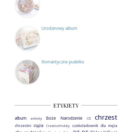
Urodzinowy album
Romantyczne pudełko
ETYKIETY
chrzest
album
Boże Narodzenie
ankiety
CD
ciąża
chrzestni
czekoladownik
dla męża
CreativeHobby