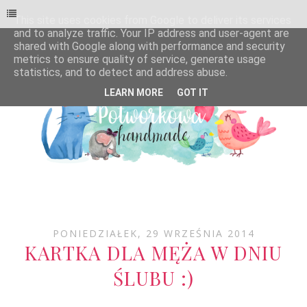
This site uses cookies from Google to deliver its services
and to analyze traffic. Your IP address and user-agent are
shared with Google along with performance and security
metrics to ensure quality of service, generate usage
statistics, and to detect and address abuse.
LEARN MORE
GOT IT
PONIEDZIAŁEK, 29 WRZEŚNIA 2014
KARTKA DLA MĘŻA W DNIU
ŚLUBU :)