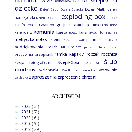
dla rodziców
DT
DT SklepikGosi
dla świadków
dziecko
Dzień Matki
dzień
Dzień Babci
Dzień Dziadka
exploding box
nauczyciela
Dzień Ojca
etui
folder
gorjuss
freebies
GoatBox
gratulacje
imieniny
CD
inne
komunia
kalendarz
księga gości
kurs
layout
lo
magnes
metryczka
notes
osiemnastka
planner
parawan
plecaczek
podziękowania
Polish Kit Project
pop-up box
praca
ramka
Rapakivi
roczek
rocznica
pracownia
przepiśnik
ślub
SklepikGosi
sesja fotograficzna
szkatułka
urodziny
wyzwanie
walentynki
Wielkanoc
winietki
zaproszenia
zaproszenia chrzest
zakładka
ARCHIWUM
2023
( 3 )
►
2021
( 7 )
►
2020
( 6 )
►
2019
( 9 )
►
2018
( 29 )
►